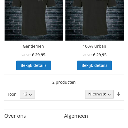
Gentlemen
100% Urban
€ 29,95
€ 29,95
Vanaf
Vanaf
Bekijk details
Bekijk details
2
producten
Van
Toon
laa
naa
hoo
Over ons
Algemeen
sor