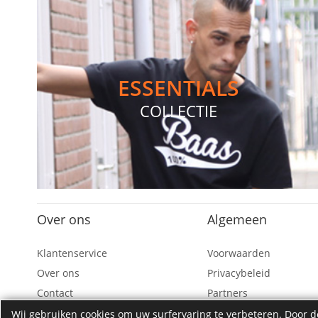
ESSENTIALS
COLLECTIE
Over ons
Algemeen
Klantenservice
Voorwaarden
Over ons
Privacybeleid
Contact
Partners
Wij gebruiken cookies om uw surfervaring te verbeteren. Door de