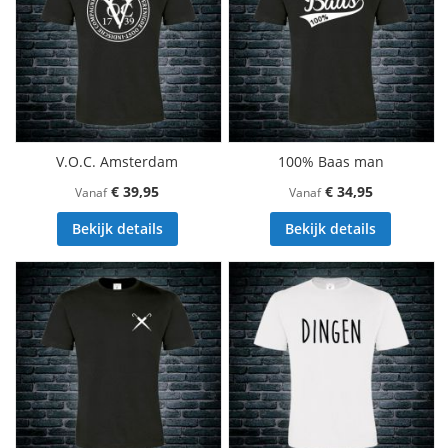
V.O.C. Amsterdam
100% Baas man
€ 39,95
€ 34,95
Vanaf
Vanaf
Bekijk details
Bekijk details