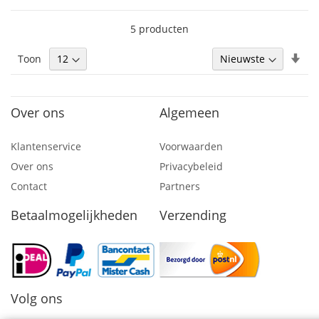
5
producten
Van
Toon
laa
naa
hoo
Over ons
Algemeen
sor
Klantenservice
Voorwaarden
Over ons
Privacybeleid
Contact
Partners
Betaalmogelijkheden
Verzending
Volg ons