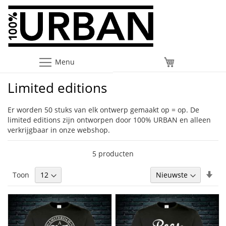
Menu
Winkelwagen
Limited editions
Er worden 50 stuks van elk ontwerp gemaakt op = op. De
limited editions zijn ontworpen door 100% URBAN en alleen
verkrijgbaar in onze webshop.
5
producten
Van
Toon
laa
naa
hoo
sor